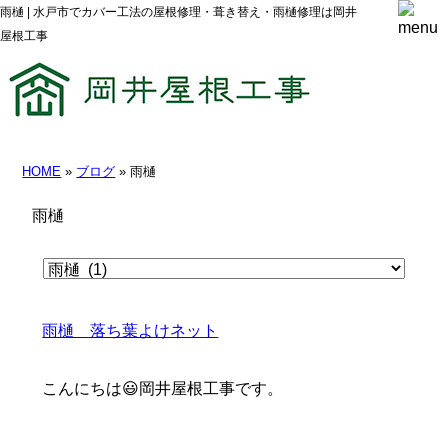
雨樋 | 水戸市でカバー工法の屋根修理・葺き替え・雨樋修理は岡井
屋根工事
HOME
»
ブログ
» 雨樋
雨樋
雨樋 落ち葉よけネット
こんにちは😃岡井屋根工事です。