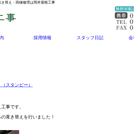
理・葺き替え・雨樋修理は岡井屋根工事
内
採用情報
スタッフ日記
会
！（スタンビー）
え工事です。
への葺き替えを行いました！