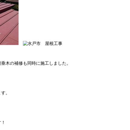
根垂木の補修も同時に施工しました。
ます。
す！